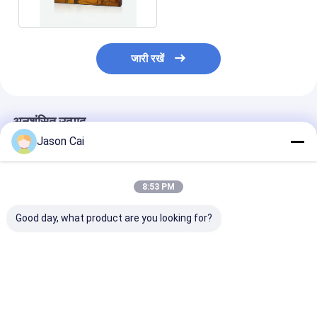
जारी रखें
अनुशंसित उत्पाद
Jason Cai
8:53 PM
Good day, what product are you looking for?
55 इंच 450 एलसीडी / एम 2
इंडोर 46 49 55 इंच
इंडोर एडवरटाइजिंग 
सीमलेस लैंडस्केप स्क्रीन
सीसीटीवी सिस्टम एलसीडी
वॉल नैरो बेज़ल मुलिट 
3.5 एमएम नैरो बेज़ल
वीडियो वॉल 4K 3x3 2x2
डिजिटल साइनेज वीड
फ्रेम एलसीडी वीडियो वॉल
पैनल
सबसे अच्छी कीमत
सबसे अच्छी कीमत
सबसे अच्छी 