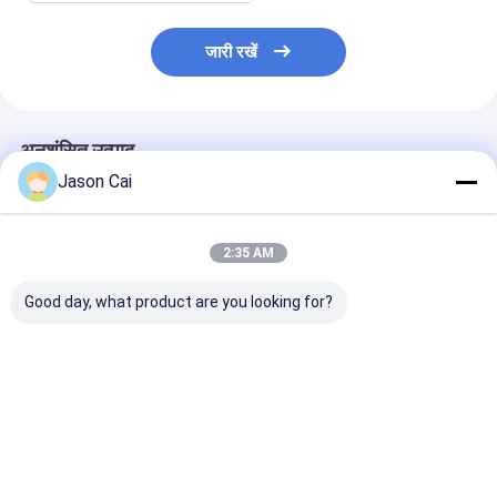
जारी रखें
अनुशंसित उत्पाद
Jason Cai
2:35 AM
Good day, what product are you looking for?
43 55 इंच डिजिटल साइनेज
30 इंच पारदर्शी टच स्क्रीन
होलोग्राफिक प्रोजेक
कियोस्क घुमावदार फर्श स्टैंड
कियोस्क होलोग्राफिक
स्क्रीन कियोस्क होल
360 डिग्री विज्ञापन डिस्प्ले
प्रोजेक्टर कियोस्क
प्रोजेक्टर मल्टीमीडिय
कियोस्क
सबसे अच्छी कीमत
सबसे अच्छी कीमत
सबसे अच्छी 