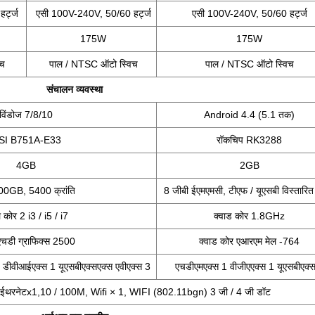
र्ट्ज
एसी 100V-240V, 50/60 हर्ट्ज
एसी 100V-240V, 50/60 हर्ट्ज
175W
175W
िच
पाल / NTSC ऑटो स्विच
पाल / NTSC ऑटो स्विच
संचालन व्यवस्था
विंडोज 7/8/10
Android 4.4 (5.1 तक)
SI B751A-E33
रॉकचिप RK3288
4GB
2GB
GB, 5400 क्रांति
8 जीबी ईएमएमसी, टीएफ / यूएसबी विस्तारित 
ल कोर 2 i3 / i5 / i7
क्वाड कोर 1.8GHz
 एचडी ग्राफिक्स 2500
क्वाड कोर एआरएम मेल -764
 डीवीआईएक्स 1 यूएसबीएक्सएक्स एवीएक्स 3
एचडीएमएक्स 1 वीजीएएक्स 1 यूएसबीएक्
थरनेटx1,10 / 100M, Wifi × 1, WIFI (802.11bgn) 3 जी / 4 जी डॉट