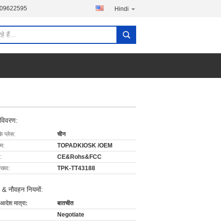
-09622595
Hindi
 विवरण:
के प्लेस:
चीन
ाम:
TOPADKIOSK /OEM
:
CE&Rohs&FCC
ख्या:
TPK-TT43188
 & नौवहन नियमों:
 आदेश मात्रा:
बातचीत
Negotiate