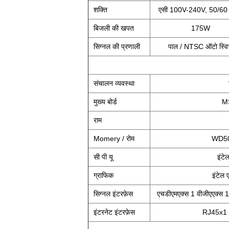
शक्ति
एसी 100V-240V, 50/60 ह
बिजली की खपत
175W
सिग्नल की प्रणाली
पाल / NTSC ऑटो स्व
संचालन व्यवस्था
मुख्य बोर्ड
M
राम
Momery / रोम
WD500
सी पी यू
इंटे
ग्राफिक
इंटेल
सिग्नल इंटरफ़ेस
एचडीएमएक्स 1 वीजीएएक्स 1
इंटरनेट इंटरफ़ेस
RJ45x1 ई