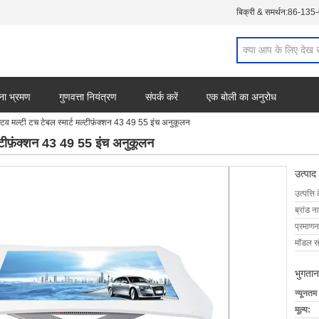
बिक्री & समर्थन:
86-135
ना भ्रमण
गुणवत्ता नियंत्रण
संपर्क करें
एक बोली का अनुरोध
िव मल्टी टच टेबल स्मार्ट मल्टीफ़ंक्शन 43 49 55 इंच अनुकूलन
ल्टीफ़ंक्शन 43 49 55 इंच अनुकूलन
उत्पाद
उत्पत्ति 
ब्रांड न
प्रमाणन
मॉडल सं
भुगतान
न्यूनतम
मूल्य: