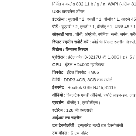
निर्मित वायरलेस 802.11 b / g / n, WAPI (रालिंक 8
USB वायरलेस डोंगल
इंटरफ़ेस
: यूएसबी * 2, एसडी * 1, वीजीए * 1, आरजे 45
पोर्ट
: यूएसबी * 2, एसडी * 1, वीजीए * 1, आरजे 45 * 1
ओएसडी भाषा
: चीनी, अंग्रेजी, स्पेनिश, रूसी, जर्मन, फ्
स्प्लिट स्क्रीन सपोर्ट करें
: कोई भी स्प्लिट स्क्रीन डिस्प
विंडोज / लिनक्स सिस्टम
प्रोसेसर
: इंटेल कोर i3-3217U @ 1.80GHz / I5 / 
GPU
: इंटेल HD4000 ग्राफिक्स
चिपसेट
: इंटेल चिपसेट HM65
मेमोरी
: DDR3 4GB, 8GB तक सपोर्ट
ईथरनेट
: Realtek GBE RJ45,8111E
ऑडियो
: रियलटेक एचडी ऑडियो, सपोर्ट लाइन-इन, लाइ
प्रदर्शन
: वीजीए 1, एलवीडीएस।
स्टोरेज
: 128 जी एसएसडी
आईआर टच स्क्रीन
टच टेक्नोलॉजी
: इन्फ्रारेड मल्टी टच टेक्नोलॉजी
टच मॉडल
: 6 टच पॉइंट