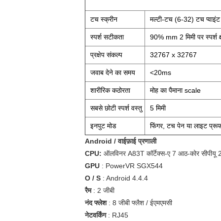
टच स्क्रीन
मल्टी-टच (6-32) टच प्वाइं
स्पर्श सटीकता
90% mm 2 मिमी पर स्पर्श क्ष
प्रक्षेप संकल्प
32767 x 32767
जवाब देने का समय
<20ms
शारीरिक कठोरता
मोह का पैमाना scale
सबसे छोटी स्पर्श वस्तु
5 मिमी
इनपुट मोड
फिंगर, टच पेन या लाइट प्रूफ
Android / वाईफ़ाई प्रणाली
CPU:
ऑलविनर A83T कॉर्टेक्स-ए 7 आठ-कोर सीपीय
GPU
: PowerVR SGX544
O / S
: Android 4.4.4
रैम
: 2 जीबी
नंद फ्लेश
: 8 जीबी फ्लैश / ईएमएमसी
नेटवर्किंग
: RJ45