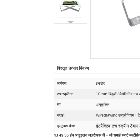
विस्तृत उत्पाद विवरण
आवेदन:
इनडोर
टच स्क्रीन:
10 स्पर्श बिंदुओं / कैपेसिटिव टच
रंग:
अनुकूलित
सतह:
Wiredrawing एल्यूमीनियम + टेम्
इंटरैक्टिव टच स्क्रीन टेबल
प्रमुखता देना:
,
43 49 55 इंच अनुकूलन जलरोधक जी + जी समाई स्मार्ट मल्टीफ़ंक्