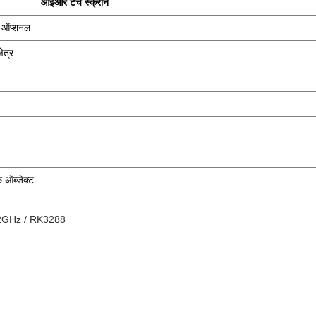
आईआर टच स्क्रीन
ट ऑप्शनल
ेत्र
 ऑब्जेक्ट
ू 2GHz / RK3288