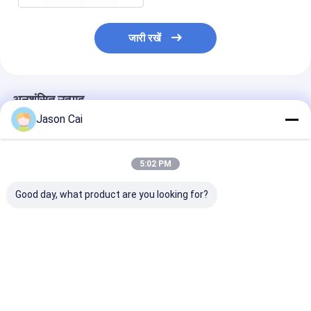
जारी रखें
अनुशंसित उत्पाद
Jason Cai
5:02 PM
Good day, what product are you looking for?
वाईफाई 3डी होलोग्राम
घूर्णी 3D होलोग्राफिक डिस्प्ले
बर्थडे वेडिंग पार्टी के
विज्ञापन प्रदर्शन
स्वचालित 360 डिग्री सेल्फी
बेस फोटो बूथ 360 स
फोटो बूथ
स्पिनर
सबसे अच्छी कीमत
सबसे अच्छी कीमत
सबसे अच्छी 