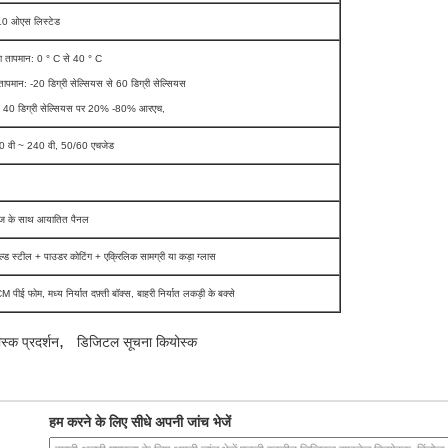
 10 ओएस लिस्टेड
ग तापमान: 0 ° C से 40 ° C
तापमान: -20 डिग्री सेल्सियस से 60 डिग्री सेल्सियस
ता: 40 डिग्री सेल्सियस पर 20% -80% आरएच,
0 वी ~ 240 वी, 50/60 एचजेड
केज के साथ आयातित पैनल
ोल्ड स्टील + पाउडर कोटिंग + एक्रिलिक सामग्री या कड़ा ग्लास
 पीई फोम, मध्य निर्यात दफ़्ती बॉक्स, बाहरी निर्यात लकड़ी के बक्से
,
्क प्रदर्शन
डिजिटल सूचना कियोस्क
हम करने के लिए सीधे अपनी जांच भेजें