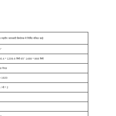
 स्क्रीन जानकारी कियोस्क में निर्मित मंजिल खड़े
5"
0.4 * 1209.6 मिमी 65" 1488 * 868 मिमी
ूल पैनल
0 1920
/ मी * 2