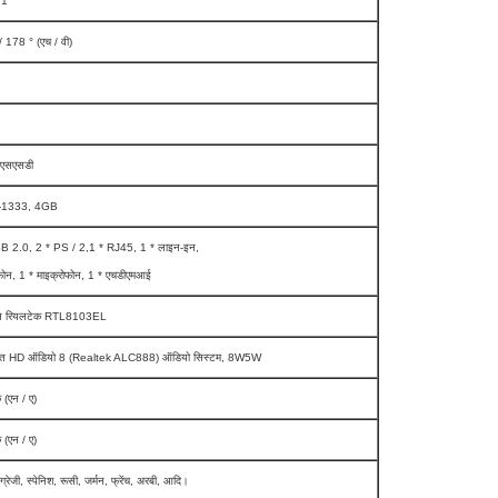
 1
 178 ° (एच / वी)
एसएसडी
1333, 4GB
B 2.0, 2 * PS / 2,1 * RJ45, 1 * लाइन-इन,
़ोन, 1 * माइक्रोफोन, 1 * एचडीएमआई
इन रियलटेक RTL8103EL
िहित HD ऑडियो 8 (Realtek ALC888) ऑडियो सिस्टम, 8W5W
क (एन / ए)
क (एन / ए)
ग्रेजी, स्पेनिश, रूसी, जर्मन, फ्रेंच, अरबी, आदि।