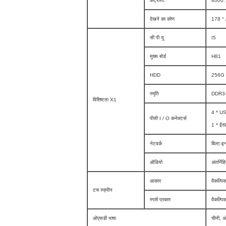
कंट्रास्ट
4000:
देखने का कोण
178 ° /
सी पी यू
I5
मुख्य बोर्ड
H81
HDD
256G 
स्मृति
DDR3-
विशिष्टता X1
4 * US
पीसी I / O कनेक्टर्स
1 * ईरफ
नेटवर्क
बिल्ट-
ऑडियो
अंतर्न
आकार
वैकल्पि
टच स्क्रीन
स्पर्श प्रकार
वैकल्पि
ओएसडी भाषा
चीनी, अं