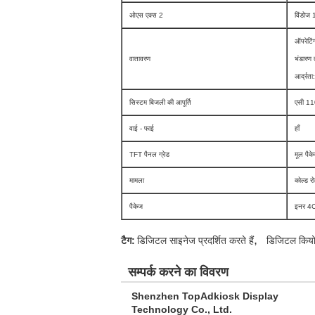
ओएस एक्स 2
विंडोज
ऑपरेटिं
वातावरण
भंडारण 
आर्द्र
सिस्टम बिजली की आपूर्ति
एसी 11
वाई - फाई
हाँ
TFT पैनल ग्रेड
मूल पै
मामला
कोल्ड र
पैकेज
इनर 4CM
,
टैग:
डिजिटल साइनेज प्रदर्शित करते हैं
डिजिटल कियोस
सम्पर्क करने का विवरण
Shenzhen TopAdkiosk Display
Technology Co., Ltd.