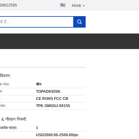
-09622595
Hindi
 विवरण:
के प्लेस:
चीन
ाम:
TOPADKIOSK
:
CE ROHS FCC CB
ख्या:
TPK-SMGGJ-00155
 & नौवहन नियमों:
 आदेश मात्रा:
1
USD2000.00-2500.00/pc