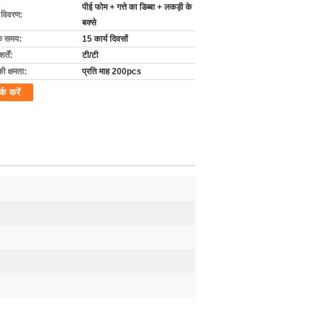
पीई फोम + गत्ते का डिब्बा + लकड़ी के
ग विवरण:
बक्से
के समय:
15 कार्य दिवसों
्तें:
टी/टी
की क्षमता:
प्रति माह 200pcs
र्क करें