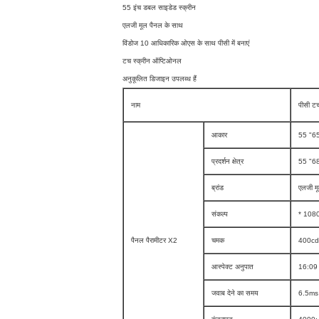
55 इंच डबल साइडेड स्क्रीन
एलजी मूल पैनल के साथ
विंडोज 10 आधिकारिक ओएस के साथ पीसी में बनाएं
टच स्क्रीन ऑप्टिओनल
अनुकूलित डिजाइन उपलब्ध हैं
नाम
पीसी टच
आकार
55 "6
प्रदर्शन क्षेत्र
55 "68
ब्रांड
एलजी म
संकल्प
* 108
पैनल पैरामीटर X2
चमक
400cd 
आस्पेक्ट अनुपात
16:09
जवाब देने का समय
6.5ms