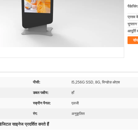
पैकेजिं
प्रसव 
भुगतान शर
आपूर्ति 
संप
पीसी:
I5,256G SSD, 8G, विन्डोज़ ओएस
डबल पक्षीय:
हाँ
स्क्रीन पैनल:
एलजी
रंग:
अनुकूलित
िजिटल साइनेज प्रदर्शित करते हैं